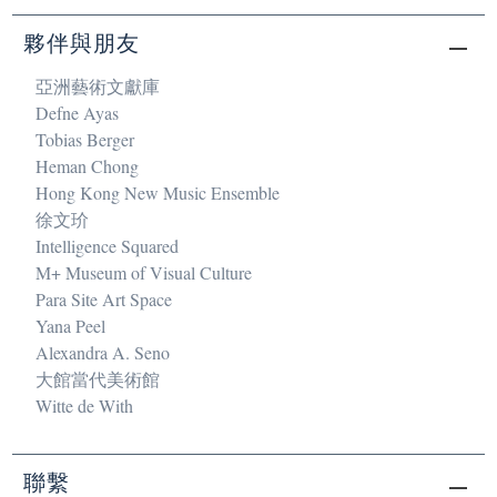
夥伴與朋友
亞洲藝術文獻庫
Defne Ayas
Tobias Berger
Heman Chong
Hong Kong New Music Ensemble
徐文玠
Intelligence Squared
M+ Museum of Visual Culture
Para Site Art Space
Yana Peel
Alexandra A. Seno
大館當代美術館
Witte de With
聯繫