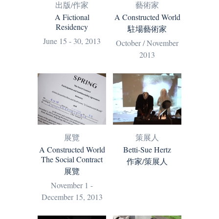
藝術家
出版/作家
A Constructed World
A Fictional
Residency
駐場藝術家
June 15 - 30, 2013
October / November
2013
展覽
策展人
A Constructed World
Betti-Sue Hertz
The Social Contract
作家/策展人
展覽
November 1 -
December 15, 2013