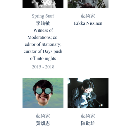
藝術家
Spring Staff
Erkka Nissinen
李綺敏
Witness of
Moderations; co-
editor of Stationary;
curator of Days push
off into nights
2015 - 2018
藝術家
藝術家
黃頌恩
陳劭雄