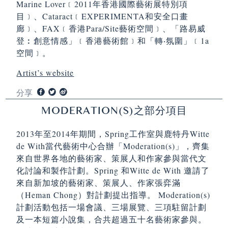
Marine Lover﹝2011年香港國際藝術展特別項
目﹞、Cataract﹝EXPERIMENTA和安全口畫
廊﹞、FAX﹝香港Para/Site藝術空間﹞、「路易威
登︰創意情感」﹝香港藝術館﹞和「轉‧氛圍」﹝1a
空間﹞。
Artist’s website
分享
MODERATION(S)之部分項目
2013年至2014年期間，Spring工作室與鹿特丹Witte
de With當代藝術中心合辦「Moderation(s)」，齊集
來自世界各地的藝術家、策展人和作家參與當代文
化討論和製作計劃。Spring 和Witte de With 邀請了
來自新加坡的藝術家、策展人、作家張弈滿
（Heman Chong）對計劃提出指導。 Moderation(s)
計劃活動包括一場會議、三場展覽、三項駐留計劃
及一本短篇小說集，合共超過五十名藝術家參與。