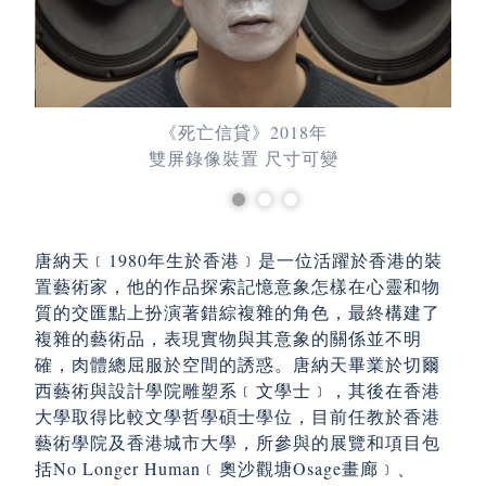
《死亡信貸》2018年
雙屏錄像裝置 尺寸可變
唐納天﹝1980年生於香港﹞是一位活躍於香港的裝
置藝術家，他的作品探索記憶意象怎樣在心靈和物
質的交匯點上扮演著錯綜複雜的角色，最終構建了
複雜的藝術品，表現實物與其意象的關係並不明
確，肉體總屈服於空間的誘惑。唐納天畢業於切爾
西藝術與設計學院雕塑系﹝文學士﹞，其後在香港
大學取得比較文學哲學碩士學位，目前任教於香港
藝術學院及香港城市大學，所參與的展覽和項目包
括No Longer Human﹝奧沙觀塘Osage畫廊﹞、