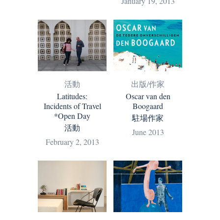
January 19, 2013
活動
出版/作家
Latitudes:
Oscar van den
Incidents of Travel
Boogaard
*Open Day
駐場作家
活動
June 2013
February 2, 2013