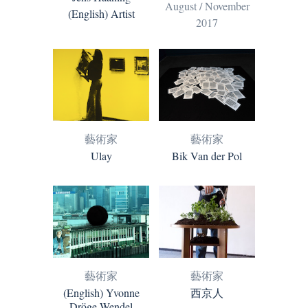
August / November
(English) Artist
2017
藝術家
藝術家
Ulay
Bik Van der Pol
藝術家
藝術家
(English) Yvonne
西京人
Dröge Wendel