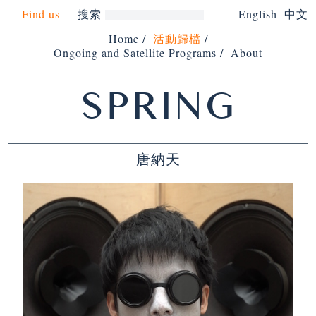
Find us
搜索
English
中文
Home
/
活動歸檔
/
Ongoing and Satellite Programs
/
About
SPRING
唐納天