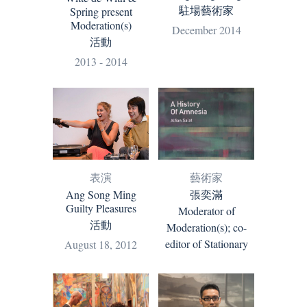
駐場藝術家
Spring present
Moderation(s)
December 2014
活動
2013 - 2014
藝術家
表演
張奕滿
Ang Song Ming
Guilty Pleasures
Moderator of
活動
Moderation(s); co-
editor of Stationary
August 18, 2012