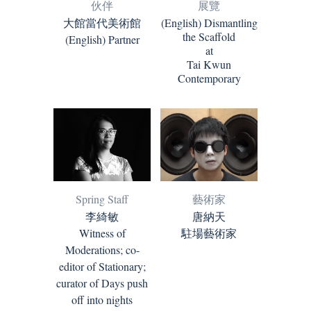
伙伴
展覽
大館當代美術館
(English) Dismantling
the Scaffold
(English) Partner
at
Tai Kwun
Contemporary
藝術家
Spring Staff
唐納天
李綺敏
駐場藝術家
Witness of
Moderations; co-
editor of Stationary;
curator of Days push
off into nights