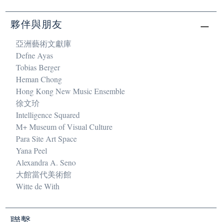
夥伴與朋友
亞洲藝術文獻庫
Defne Ayas
Tobias Berger
Heman Chong
Hong Kong New Music Ensemble
徐文玠
Intelligence Squared
M+ Museum of Visual Culture
Para Site Art Space
Yana Peel
Alexandra A. Seno
大館當代美術館
Witte de With
聯繫