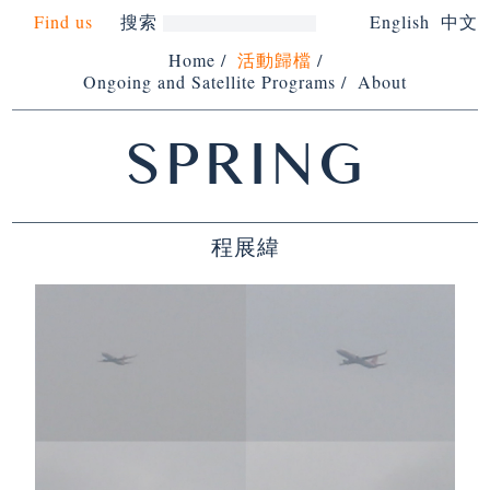
Find us
搜索
English
中文
Home
/
活動歸檔
/
Ongoing and Satellite Programs
/
About
SPRING
程展緯